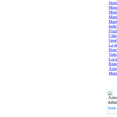
Stori
Muse
Monu
Mani
Mari
Indiri
Frazi
Città
Spor
La p
Hotel
Tutto
Local
Risto
Azien
Mapp
Cosa: