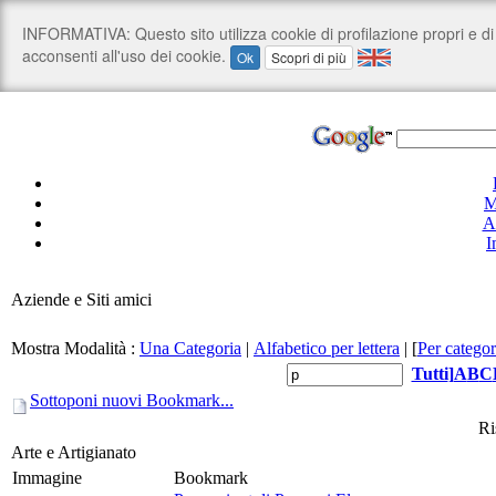
M
A
I
Aziende e Siti amici
Mostra Modalità :
Una Categoria
|
Alfabetico per lettera
|
[
Per categor
Tutti
]
A
B
C
Sottoponi nuovi Bookmark...
Ri
Arte e Artigianato
Immagine
Bookmark