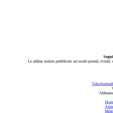
Segui
Le ultime notizie pubblicate sui nostri portali, eventi,
TuttoSenigalli
Abbiamo 
Hom
Annu
Mete