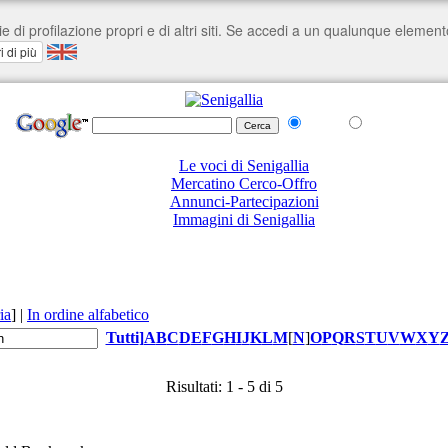
nel Web
su senigallia.org
Le voci di Senigallia
Mercatino Cerco-Offro
Annunci-Partecipazioni
Immagini di Senigallia
ia
]
|
In ordine alfabetico
Tutti
]
A
B
C
D
E
F
G
H
I
J
K
L
M
[
N
]
O
P
Q
R
S
T
U
V
W
X
Y
Risultati: 1 - 5 di 5