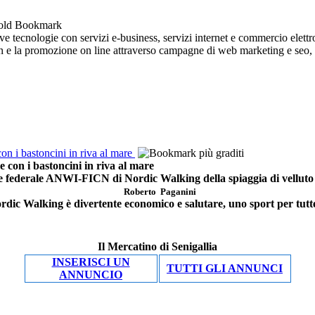
 tecnologie con servizi e-business, servizi internet e commercio elettro
ign e la promozione on line attraverso campagne di web marketing e seo, so
i bastoncini in riva al mare
n i bastoncini in riva al mare
re federale ANWI-FICN di Nordic Walking della spiaggia di velluto d
Roberto Paganini
ordic Walking è divertente economico e salutare, uno sport per tutte
Il Mercatino di Senigallia
INSERISCI UN
TUTTI GLI ANNUNCI
ANNUNCIO