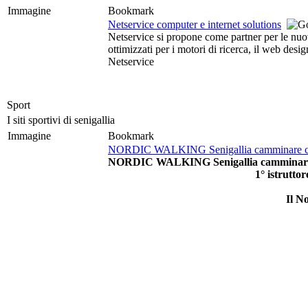
Immagine
Bookmark
Netservice computer e internet solutions
Netservice si propone come partner per le nuove
ottimizzati per i motori di ricerca, il web des
Netservice
Sport
I siti sportivi di senigallia
Immagine
Bookmark
NORDIC WALKING Senigallia camminare con 
NORDIC WALKING Senigallia camminare co
1° istrutto
Il N