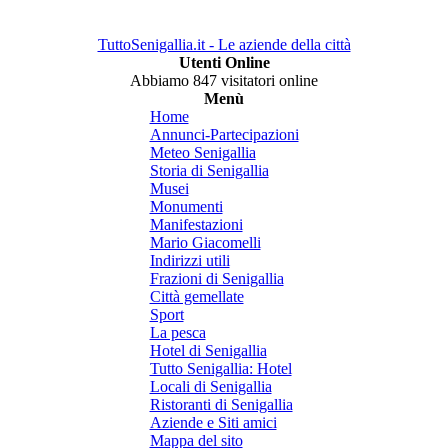
TuttoSenigallia.it - Le aziende della città
Utenti Online
Abbiamo 847 visitatori online
Menù
Home
Annunci-Partecipazioni
Meteo Senigallia
Storia di Senigallia
Musei
Monumenti
Manifestazioni
Mario Giacomelli
Indirizzi utili
Frazioni di Senigallia
Città gemellate
Sport
La pesca
Hotel di Senigallia
Tutto Senigallia: Hotel
Locali di Senigallia
Ristoranti di Senigallia
Aziende e Siti amici
Mappa del sito