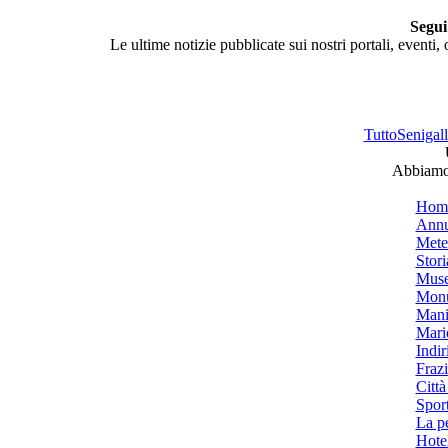
Segui
Le ultime notizie pubblicate sui nostri portali, eventi,
TuttoSenigalli
Abbiamo 
Hom
Annu
Mete
Stori
Muse
Monu
Mani
Mari
Indiri
Frazi
Città
Spor
La p
Hotel