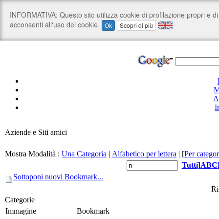
M
A
I
Aziende e Siti amici
Mostra Modalità :
Una Categoria
|
Alfabetico per lettera
|
[
Per categor
Tutti
]
A
B
C
Sottoponi nuovi Bookmark...
Ri
Categorie
Immagine
Bookmark