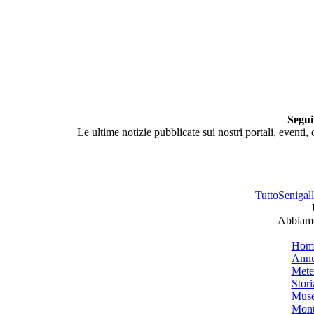
Segui
Le ultime notizie pubblicate sui nostri portali, eventi,
TuttoSenigalli
Abbiamo 
Hom
Annu
Mete
Stori
Muse
Monu