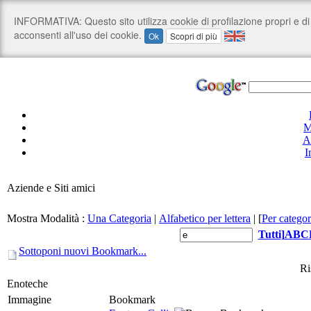
M
A
I
Aziende e Siti amici
Mostra Modalità :
Una Categoria
|
Alfabetico per lettera
|
[
Per categor
Tutti
]
A
B
C
Sottoponi nuovi Bookmark...
Ri
Enoteche
Immagine
Bookmark