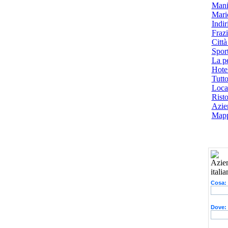
Mani
Mari
Indiri
Frazi
Città
Spor
La p
Hotel
Tutto
Local
Risto
Azien
Mapp
Cosa:
Dove: