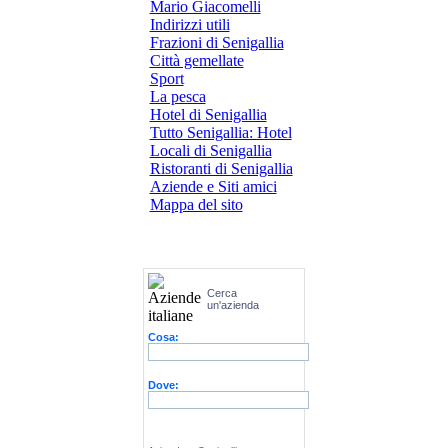
Mario Giacomelli
Indirizzi utili
Frazioni di Senigallia
Città gemellate
Sport
La pesca
Hotel di Senigallia
Tutto Senigallia: Hotel
Locali di Senigallia
Ristoranti di Senigallia
Aziende e Siti amici
Mappa del sito
Cerca
un'azienda
Cosa:
Dove: