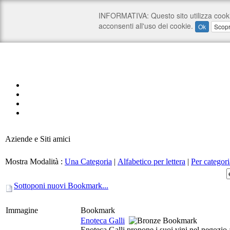
Aziende e Siti amici
Mostra Modalità :
Una Categoria
|
Alfabetico per lettera
|
Per categori
Sottoponi nuovi Bookmark...
Immagine
Bookmark
Enoteca Galli
Enoteca Galli propone i suoi vini nel negozio a