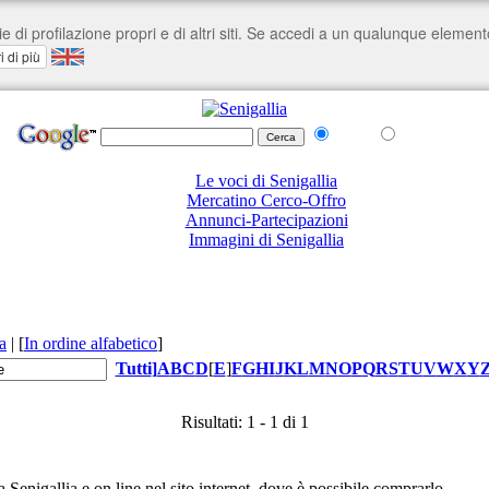
nel Web
su senigallia.org
Le voci di Senigallia
Mercatino Cerco-Offro
Annunci-Partecipazioni
Immagini di Senigallia
a
|
[
In ordine alfabetico
]
Tutti
]
A
B
C
D
[
E
]
F
G
H
I
J
K
L
M
N
O
P
Q
R
S
T
U
V
W
X
Y
Risultati: 1 - 1 di 1
 Senigallia e on line nel sito internet, dove è possibile comprarlo.