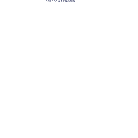
Aziende a Senigallia