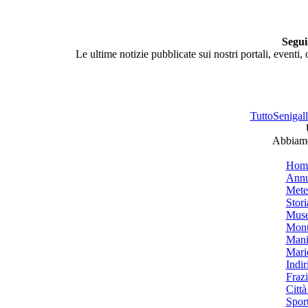
Segui
Le ultime notizie pubblicate sui nostri portali, eventi,
TuttoSenigalli
Abbiamo 
Hom
Annu
Mete
Stori
Muse
Monu
Mani
Mari
Indiri
Frazi
Città
Spor