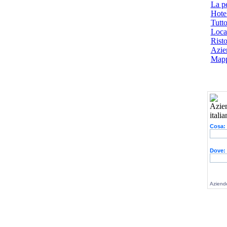
La p
Hotel
Tutto
Local
Risto
Azien
Mapp
Cosa:
Dove:
Aziende