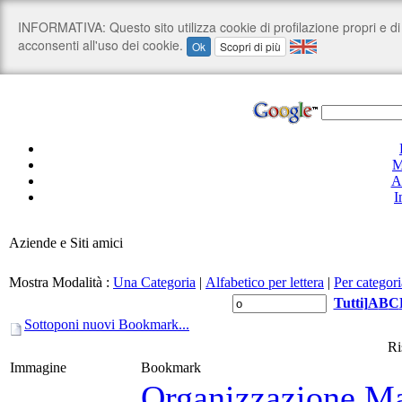
M
A
I
Aziende e Siti amici
Mostra Modalità :
Una Categoria
|
Alfabetico per lettera
|
Per categori
Tutti
]
A
B
C
Sottoponi nuovi Bookmark...
Ri
Immagine
Bookmark
Organizzazione Ma