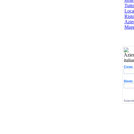
Hotel
Tutto
Local
Risto
Azien
Mapp
Cosa:
Dove:
Aziende