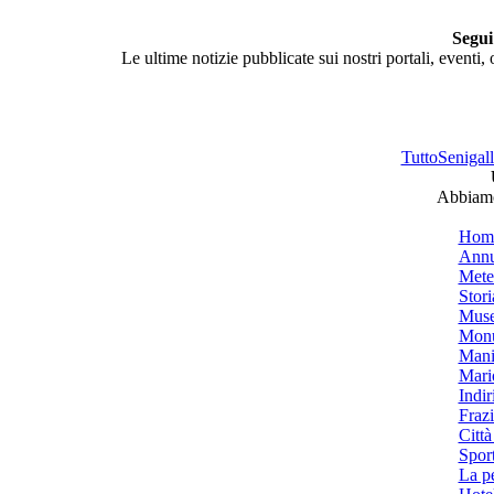
Segui
Le ultime notizie pubblicate sui nostri portali, eventi,
TuttoSenigalli
Abbiamo 
Hom
Annu
Mete
Stori
Muse
Monu
Mani
Mari
Indiri
Frazi
Città
Spor
La p