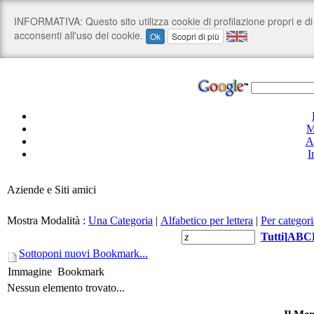
M
A
I
Aziende e Siti amici
Mostra Modalità :
Una Categoria
|
Alfabetico per lettera
|
Per categori
Tutti
]
A
B
C
Sottoponi nuovi Bookmark...
Immagine
Bookmark
Nessun elemento trovato...