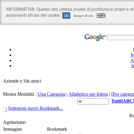
M
A
I
Aziende e Siti amici
Mostra Modalità :
Una Categoria
|
Alfabetico per lettera
|
[
Per categor
Tutti
]
A
B
C
Sottoponi nuovi Bookmark...
Ri
Agriturismo
Immagine
Bookmark