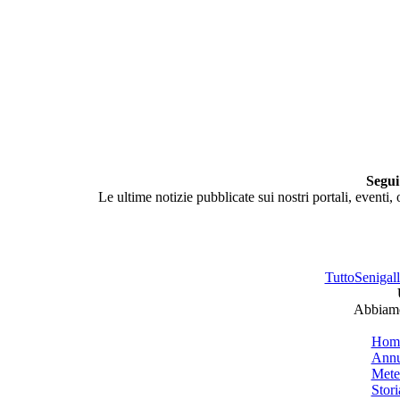
Segui
Le ultime notizie pubblicate sui nostri portali, eventi,
TuttoSenigalli
Abbiamo 
Hom
Annu
Mete
Stori