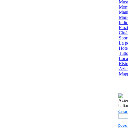
Muse
Monu
Mani
Mari
Indiri
Frazi
Città
Spor
La p
Hotel
Tutto
Local
Risto
Azien
Mapp
Cosa:
Dove: