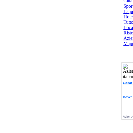
Città
Spor
La p
Hotel
Tutto
Local
Risto
Azien
Mapp
Cosa:
Dove:
Aziende