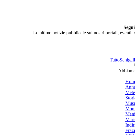
Segui
Le ultime notizie pubblicate sui nostri portali, eventi,
TuttoSenigalli
Abbiamo 
Hom
Annu
Mete
Stori
Muse
Monu
Mani
Mari
Indiri
Frazi