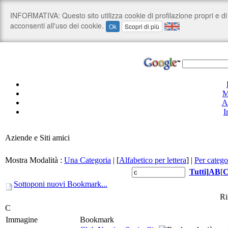
M
A
I
Aziende e Siti amici
Mostra Modalità :
Una Categoria
|
[
Alfabetico per lettera
]
|
Per catego
Tutti
]
A
B
[
Sottoponi nuovi Bookmark...
Ri
C
Immagine
Bookmark