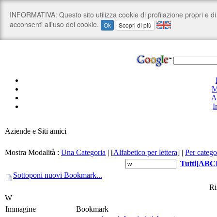
M
A
I
Aziende e Siti amici
Mostra Modalità :
Una Categoria
|
[
Alfabetico per lettera
]
|
Per catego
Tutti
]
A
B
C
Sottoponi nuovi Bookmark...
Ri
W
Immagine
Bookmark