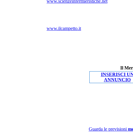
www.scienzeinfermieristiche.net
www.ilcampetto.it
Il Mer
INSERISCI U
ANNUNCIO
Guarda le previsioni
me