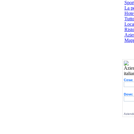
Spor
La p
Hotel
Tutto
Local
Risto
Azien
Mapp
Cosa:
Dove:
Aziende