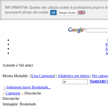
M
A
I
Aziende e Siti amici
Mostra Modalità :
[
Una Categoria
]
|
Alfabetico per lettera
|
Per catego
Tutti
]
A
B
C
Sottoponi nuovi Bookmark...
Categorie
Discoteche
Discoteche
Immagine
Bookmark