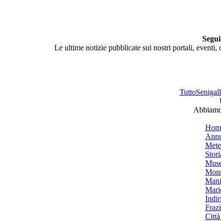
Segui
Le ultime notizie pubblicate sui nostri portali, eventi,
TuttoSenigalli
Abbiamo 
Hom
Annu
Mete
Stori
Muse
Monu
Mani
Mari
Indiri
Frazi
Città