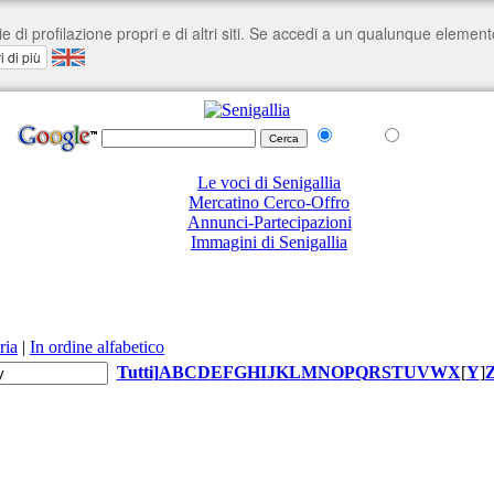
nel Web
su senigallia.org
Le voci di Senigallia
Mercatino Cerco-Offro
Annunci-Partecipazioni
Immagini di Senigallia
ria
|
In ordine alfabetico
Tutti
]
A
B
C
D
E
F
G
H
I
J
K
L
M
N
O
P
Q
R
S
T
U
V
W
X
[
Y
]