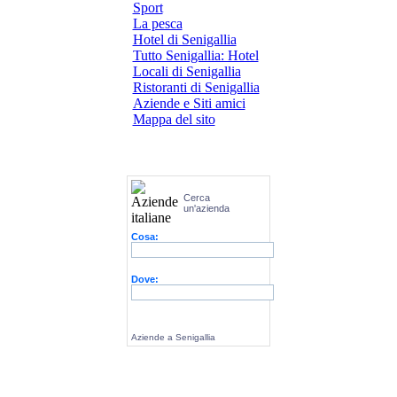
Sport
La pesca
Hotel di Senigallia
Tutto Senigallia: Hotel
Locali di Senigallia
Ristoranti di Senigallia
Aziende e Siti amici
Mappa del sito
Cerca
un'azienda
Cosa:
Dove:
Aziende a Senigallia