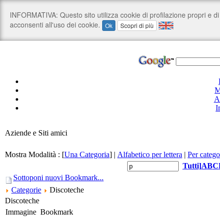
M
A
I
Aziende e Siti amici
Mostra Modalità :
[
Una Categoria
]
|
Alfabetico per lettera
|
Per catego
Tutti
]
A
B
C
Sottoponi nuovi Bookmark...
Categorie
Discoteche
Discoteche
Immagine
Bookmark