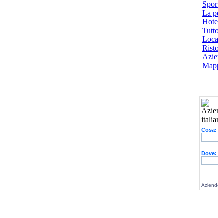
Spor
La p
Hotel
Tutto
Local
Risto
Azien
Mapp
Cosa:
Dove:
Aziende