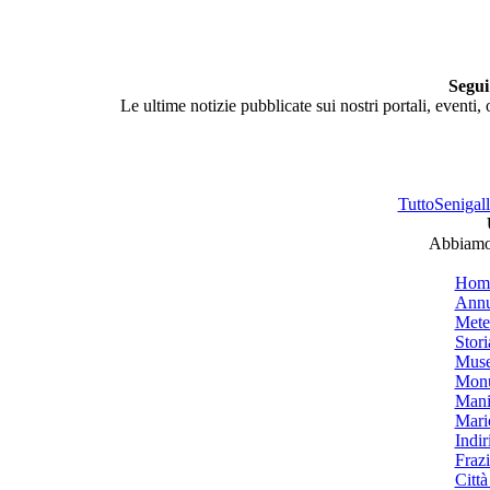
Segui
Le ultime notizie pubblicate sui nostri portali, eventi,
TuttoSenigalli
Abbiamo 
Hom
Annu
Mete
Stori
Muse
Monu
Mani
Mari
Indiri
Frazi
Città