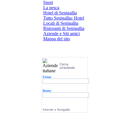
Sport
La pesca
Hotel di Senigallia
Tutto Senigallia: Hotel
Locali di Senigallia
Ristoranti di Senigallia
Aziende e Siti amici
Mappa del sito
Cerca
un'azienda
Cosa:
Dove:
Aziende a Senigallia