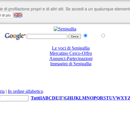
nel Web
su senigallia.org
Le voci di Senigallia
Mercatino Cerco-Offro
Annunci-Partecipazioni
Immagini di Senigallia
ria
|
In ordine alfabetico
Tutti
]
A
B
C
D
E
[
F
]
G
H
I
J
K
L
M
N
O
P
Q
R
S
T
U
V
W
X
Y