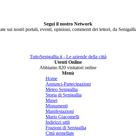
Segui il nostro Network
ate sui nostri portali, eventi, opinioni, commenti dei lettori, da Senigall
TuttoSenigallia.it - Le aziende della città
Utenti Online
Abbiamo 820 visitatori online
Menù
Home
Annunci-Partecipazioni
Meteo Senigallia
Storia di Senigallia
Musei
Monumenti
Manifestazioni
Mario Giacomelli
Indirizzi utili
Frazioni di Senigallia
Città gemellate