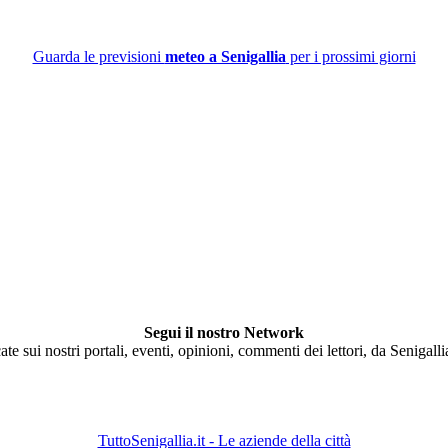
Guarda le previsioni
meteo a Senigallia
per i prossimi giorni
Segui il nostro Network
ate sui nostri portali, eventi, opinioni, commenti dei lettori, da Senigall
TuttoSenigallia.it - Le aziende della città