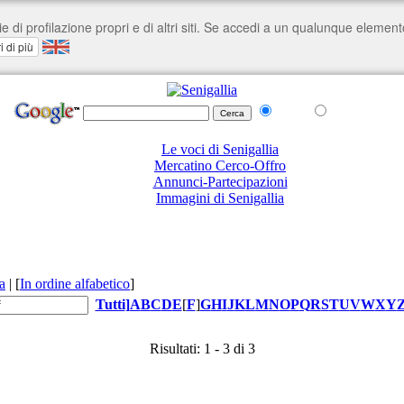
nel Web
su senigallia.org
Le voci di Senigallia
Mercatino Cerco-Offro
Annunci-Partecipazioni
Immagini di Senigallia
a
|
[
In ordine alfabetico
]
Tutti
]
A
B
C
D
E
[
F
]
G
H
I
J
K
L
M
N
O
P
Q
R
S
T
U
V
W
X
Y
Risultati: 1 - 3 di 3