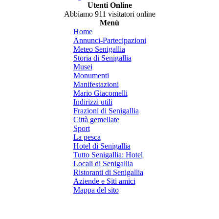
Utenti Online
Abbiamo 911 visitatori online
Menù
Home
Annunci-Partecipazioni
Meteo Senigallia
Storia di Senigallia
Musei
Monumenti
Manifestazioni
Mario Giacomelli
Indirizzi utili
Frazioni di Senigallia
Città gemellate
Sport
La pesca
Hotel di Senigallia
Tutto Senigallia: Hotel
Locali di Senigallia
Ristoranti di Senigallia
Aziende e Siti amici
Mappa del sito