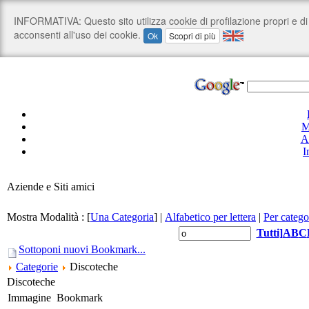
M
A
I
Aziende e Siti amici
Mostra Modalità :
[
Una Categoria
]
|
Alfabetico per lettera
|
Per catego
Tutti
]
A
B
C
Sottoponi nuovi Bookmark...
Categorie
Discoteche
Discoteche
Immagine
Bookmark