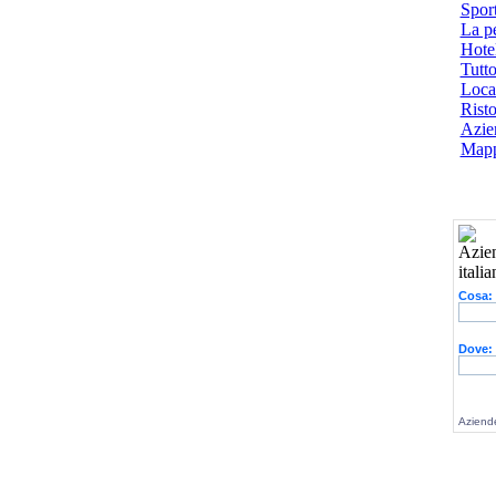
Spor
La p
Hotel
Tutto
Local
Risto
Azien
Mapp
Cosa:
Dove:
Aziende