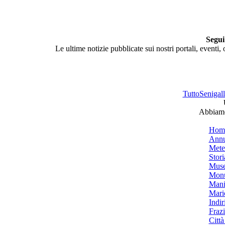
Segui
Le ultime notizie pubblicate sui nostri portali, eventi,
TuttoSenigalli
Abbiamo 
Hom
Annu
Mete
Stori
Muse
Monu
Mani
Mari
Indiri
Frazi
Città