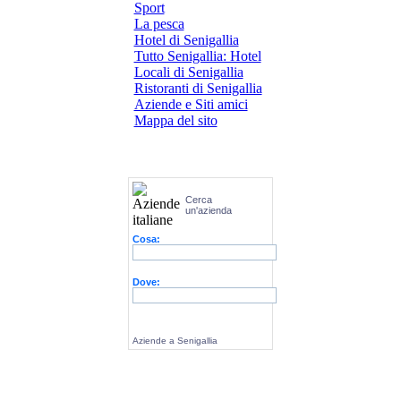
Sport
La pesca
Hotel di Senigallia
Tutto Senigallia: Hotel
Locali di Senigallia
Ristoranti di Senigallia
Aziende e Siti amici
Mappa del sito
Cerca
un'azienda
Cosa:
Dove:
Aziende a Senigallia