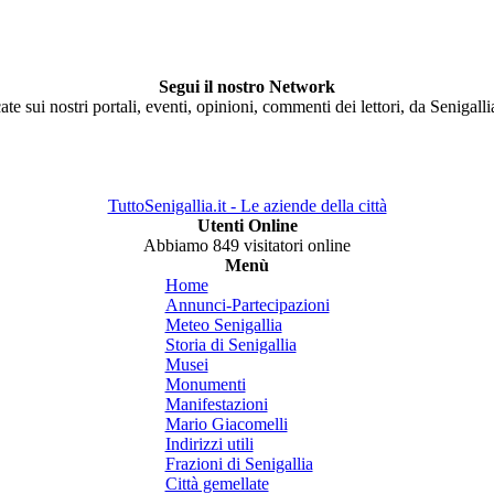
Segui il nostro Network
ate sui nostri portali, eventi, opinioni, commenti dei lettori, da Senigall
TuttoSenigallia.it - Le aziende della città
Utenti Online
Abbiamo 849 visitatori online
Menù
Home
Annunci-Partecipazioni
Meteo Senigallia
Storia di Senigallia
Musei
Monumenti
Manifestazioni
Mario Giacomelli
Indirizzi utili
Frazioni di Senigallia
Città gemellate