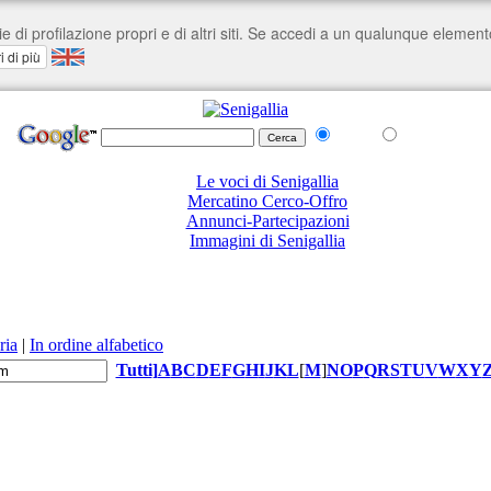
nel Web
su senigallia.org
Le voci di Senigallia
Mercatino Cerco-Offro
Annunci-Partecipazioni
Immagini di Senigallia
ria
|
In ordine alfabetico
Tutti
]
A
B
C
D
E
F
G
H
I
J
K
L
[
M
]
N
O
P
Q
R
S
T
U
V
W
X
Y