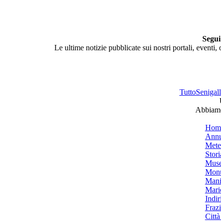
Segui
Le ultime notizie pubblicate sui nostri portali, eventi,
TuttoSenigalli
Abbiamo 
Hom
Annu
Mete
Stori
Muse
Monu
Mani
Mari
Indiri
Frazi
Città