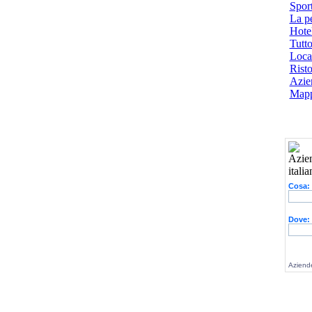
Spor
La p
Hotel
Tutto
Local
Risto
Azien
Mapp
Cosa:
Dove:
Aziende