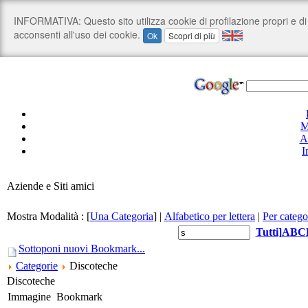
M
A
I
Aziende e Siti amici
Mostra Modalità :
[
Una Categoria
]
|
Alfabetico per lettera
|
Per catego
Tutti
]
A
B
C
Sottoponi nuovi Bookmark...
Categorie
Discoteche
Discoteche
Immagine
Bookmark