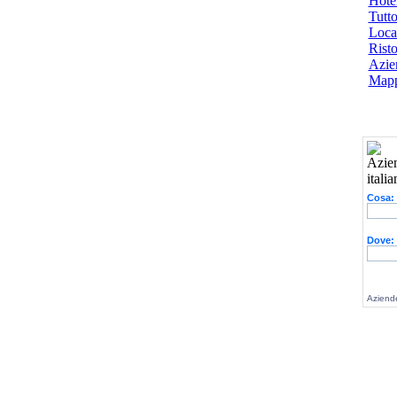
Hotel
Tutto
Local
Risto
Azien
Mapp
Cosa:
Dove:
Aziende