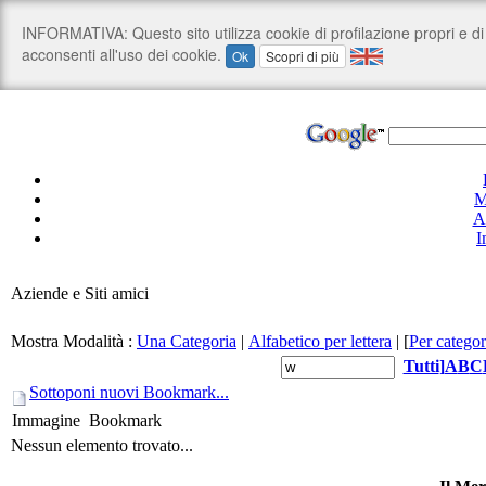
M
A
I
Aziende e Siti amici
Mostra Modalità :
Una Categoria
|
Alfabetico per lettera
|
[
Per categor
Tutti
]
A
B
C
Sottoponi nuovi Bookmark...
Immagine
Bookmark
Nessun elemento trovato...