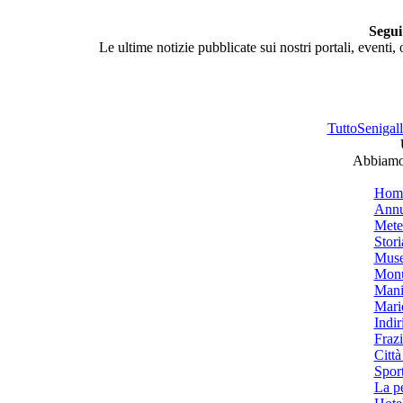
Segui
Le ultime notizie pubblicate sui nostri portali, eventi,
TuttoSenigalli
Abbiamo 
Hom
Annu
Mete
Stori
Muse
Monu
Mani
Mari
Indiri
Frazi
Città
Spor
La p