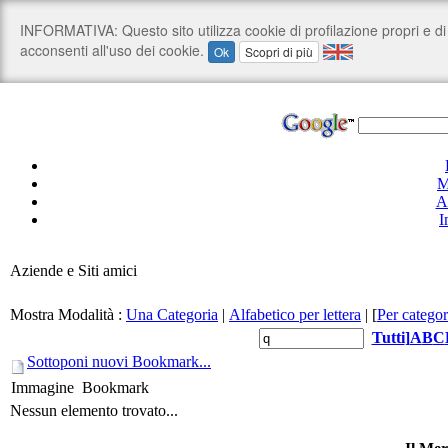
M
A
I
Aziende e Siti amici
Mostra Modalità :
Una Categoria
|
Alfabetico per lettera
|
[
Per categor
Tutti
]
A
B
C
Sottoponi nuovi Bookmark...
Immagine
Bookmark
Nessun elemento trovato...