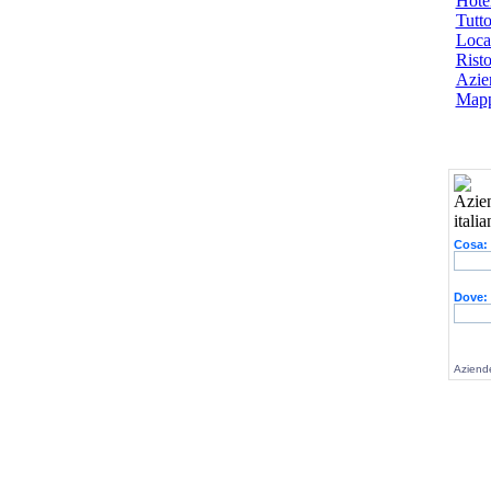
Hotel
Tutto
Local
Risto
Azien
Mapp
Cosa:
Dove:
Aziende