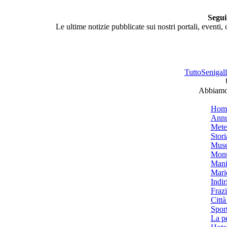
Segui
Le ultime notizie pubblicate sui nostri portali, eventi,
TuttoSenigalli
Abbiamo 
Hom
Annu
Mete
Stori
Muse
Monu
Mani
Mari
Indiri
Frazi
Città
Spor
La p