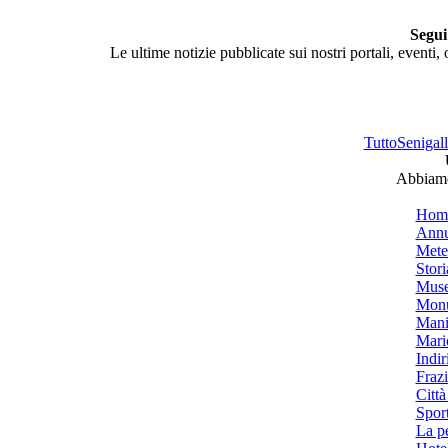
Segui
Le ultime notizie pubblicate sui nostri portali, eventi,
TuttoSenigalli
Abbiamo 
Hom
Annu
Mete
Stori
Muse
Monu
Mani
Mari
Indiri
Frazi
Città
Spor
La p