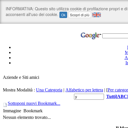
M
A
I
Aziende e Siti amici
Mostra Modalità :
Una Categoria
|
Alfabetico per lettera
|
[
Per categor
Tutti
]
A
B
C
Sottoponi nuovi Bookmark...
Immagine
Bookmark
Nessun elemento trovato...