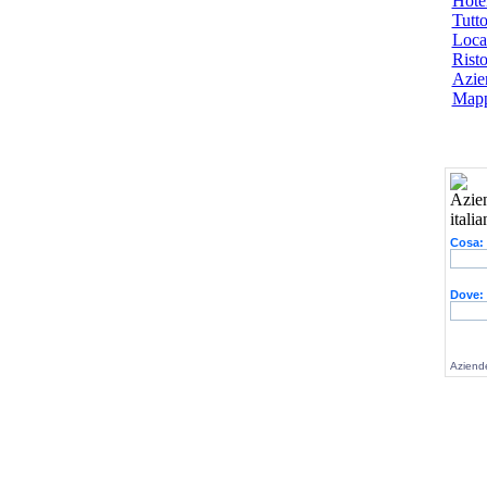
Hotel
Tutto
Local
Risto
Azien
Mapp
Cosa:
Dove:
Aziende