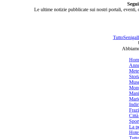
Segui
Le ultime notizie pubblicate sui nostri portali, eventi,
TuttoSenigalli
Abbiamo 
Hom
Annu
Mete
Stori
Muse
Monu
Mani
Mari
Indiri
Frazi
Città
Spor
La p
Hotel
Tutto