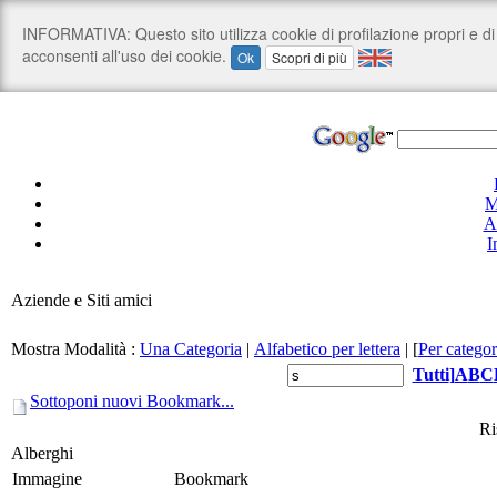
M
A
I
Aziende e Siti amici
Mostra Modalità :
Una Categoria
|
Alfabetico per lettera
|
[
Per categor
Tutti
]
A
B
C
Sottoponi nuovi Bookmark...
Ri
Alberghi
Immagine
Bookmark