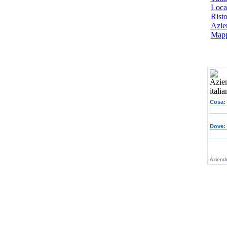
Local
Risto
Azien
Mapp
Cosa:
Dove:
Aziende