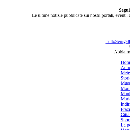
Segui
Le ultime notizie pubblicate sui nostri portali, eventi,
TuttoSenigalli
Abbiamo 
Hom
Annu
Mete
Stori
Muse
Monu
Mani
Mari
Indiri
Frazi
Città
Spor
La p