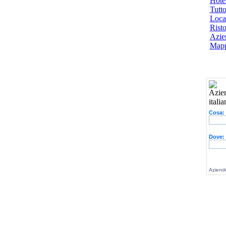
Hotel
Tutto
Local
Risto
Azien
Mapp
Cosa:
Dove:
Aziende