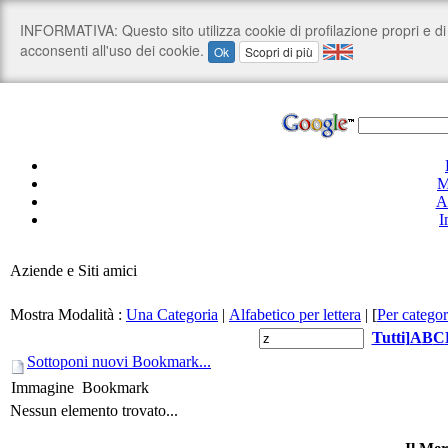
M
A
I
Aziende e Siti amici
Mostra Modalità :
Una Categoria
|
Alfabetico per lettera
|
[
Per categor
Tutti
]
A
B
C
Sottoponi nuovi Bookmark...
Immagine
Bookmark
Nessun elemento trovato...