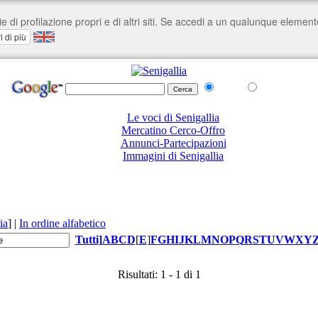
nel Web
su senigallia.org
Le voci di Senigallia
Mercatino Cerco-Offro
Annunci-Partecipazioni
Immagini di Senigallia
ia
]
|
In ordine alfabetico
Tutti
]
A
B
C
D
[
E
]
F
G
H
I
J
K
L
M
N
O
P
Q
R
S
T
U
V
W
X
Y
Risultati: 1 - 1 di 1