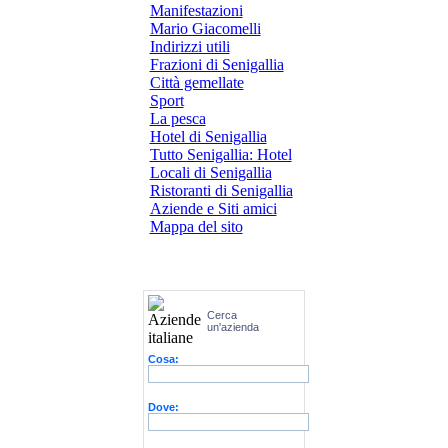
Manifestazioni
Mario Giacomelli
Indirizzi utili
Frazioni di Senigallia
Città gemellate
Sport
La pesca
Hotel di Senigallia
Tutto Senigallia: Hotel
Locali di Senigallia
Ristoranti di Senigallia
Aziende e Siti amici
Mappa del sito
Cerca
un'azienda
Cosa:
Dove: