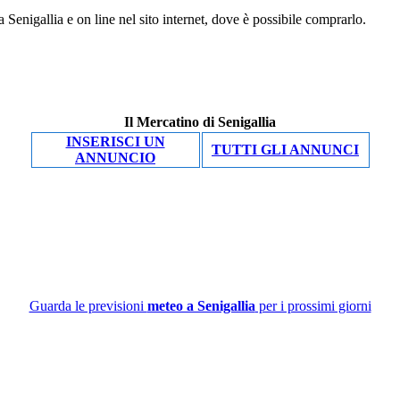
 Senigallia e on line nel sito internet, dove è possibile comprarlo.
Il Mercatino di Senigallia
INSERISCI UN
TUTTI GLI ANNUNCI
ANNUNCIO
Guarda le previsioni
meteo a Senigallia
per i prossimi giorni