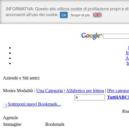
M
A
I
Aziende e Siti amici
Mostra Modalità :
Una Categoria
|
Alfabetico per lettera
|
[
Per categor
Tutti
]
A
B
C
Sottoponi nuovi Bookmark...
Risu
Agenzie
Immagine
Bookmark