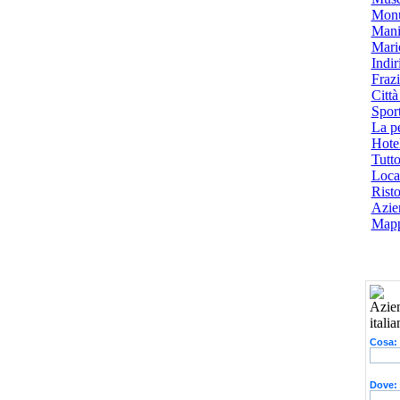
Monu
Mani
Mari
Indiri
Frazi
Città
Spor
La p
Hotel
Tutto
Local
Risto
Azien
Mapp
Cosa:
Dove: