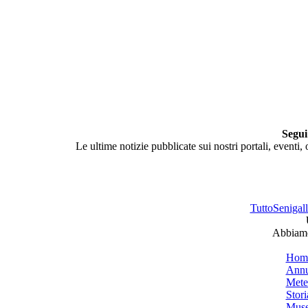
Segui
Le ultime notizie pubblicate sui nostri portali, eventi,
TuttoSenigalli
Abbiamo 
Hom
Annu
Mete
Stori
Muse