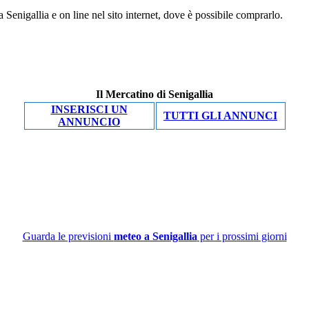
 Senigallia e on line nel sito internet, dove è possibile comprarlo.
Il Mercatino di Senigallia
INSERISCI UN
TUTTI GLI ANNUNCI
ANNUNCIO
Guarda le previsioni
meteo a Senigallia
per i prossimi giorni