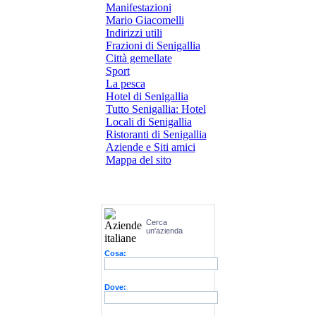
Manifestazioni
Mario Giacomelli
Indirizzi utili
Frazioni di Senigallia
Città gemellate
Sport
La pesca
Hotel di Senigallia
Tutto Senigallia: Hotel
Locali di Senigallia
Ristoranti di Senigallia
Aziende e Siti amici
Mappa del sito
Cerca
un'azienda
Cosa:
Dove: