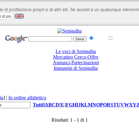
nel Web
su senigallia.org
Le voci di Senigallia
Mercatino Cerco-Offro
Annunci-Partecipazioni
Immagini di Senigallia
ia
]
|
In ordine alfabetico
Tutti
]
A
B
C
D
[
E
]
F
G
H
I
J
K
L
M
N
O
P
Q
R
S
T
U
V
W
X
Y
Risultati: 1 - 1 di 1