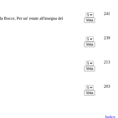
241
a Bocce, Per un' estate all'insegna del
239
213
203
Indice