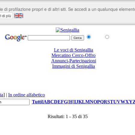
nel Web
su senigallia.org
Le voci di Senigallia
Mercatino Cerco-Offro
Annunci-Partecipazioni
Immagini di Senigallia
ia
]
|
In ordine alfabetico
Tutti
]
A
B
C
D
E
F
G
[
H
]
I
J
K
L
M
N
O
P
Q
R
S
T
U
V
W
X
Y
Risultati: 1 - 35 di 35