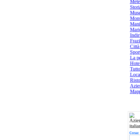
Mete
Stori
Muse
Monu
Mani
Mari
Indiri
Frazi
Città
Spor
La p
Hotel
Tutto
Local
Risto
Azien
Mapp
Cosa: