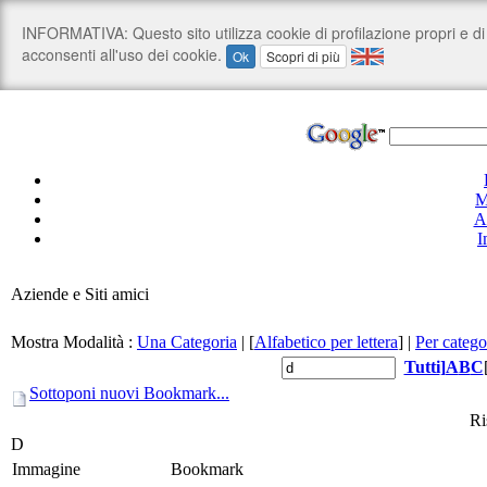
M
A
I
Aziende e Siti amici
Mostra Modalità :
Una Categoria
|
[
Alfabetico per lettera
]
|
Per catego
Tutti
]
A
B
C
Sottoponi nuovi Bookmark...
Ri
D
Immagine
Bookmark