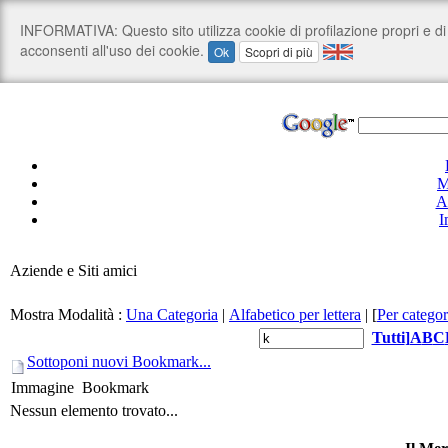
M
A
I
Aziende e Siti amici
Mostra Modalità :
Una Categoria
|
Alfabetico per lettera
|
[
Per categor
Tutti
]
A
B
C
Sottoponi nuovi Bookmark...
Immagine
Bookmark
Nessun elemento trovato...