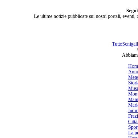
Segui
Le ultime notizie pubblicate sui nostri portali, eventi,
TuttoSenigalli
Abbiamo 
Hom
Annu
Mete
Stori
Muse
Monu
Mani
Mari
Indiri
Frazi
Città
Spor
La p