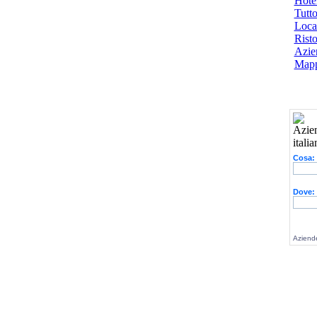
Hotel
Tutto
Local
Risto
Azien
Mapp
Cosa:
Dove:
Aziende