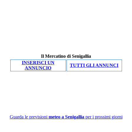
Il Mercatino di Senigallia
INSERISCI UN
TUTTI GLI ANNUNCI
ANNUNCIO
Guarda le previsioni
meteo a Senigallia
per i prossimi giorni