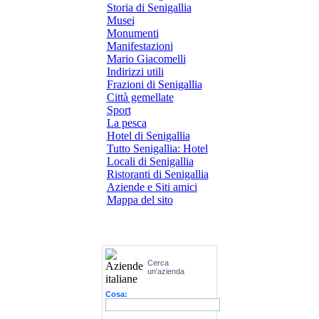
Storia di Senigallia
Musei
Monumenti
Manifestazioni
Mario Giacomelli
Indirizzi utili
Frazioni di Senigallia
Città gemellate
Sport
La pesca
Hotel di Senigallia
Tutto Senigallia: Hotel
Locali di Senigallia
Ristoranti di Senigallia
Aziende e Siti amici
Mappa del sito
Cerca
un'azienda
Cosa: