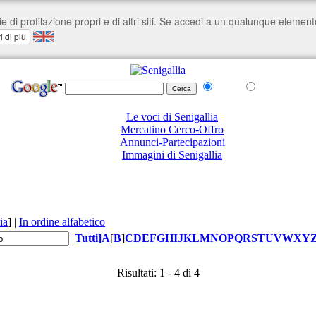
nel Web
su senigallia.org
Le voci di Senigallia
Mercatino Cerco-Offro
Annunci-Partecipazioni
Immagini di Senigallia
ia
]
|
In ordine alfabetico
Tutti
]
A
[
B
]
C
D
E
F
G
H
I
J
K
L
M
N
O
P
Q
R
S
T
U
V
W
X
Y
Risultati: 1 - 4 di 4