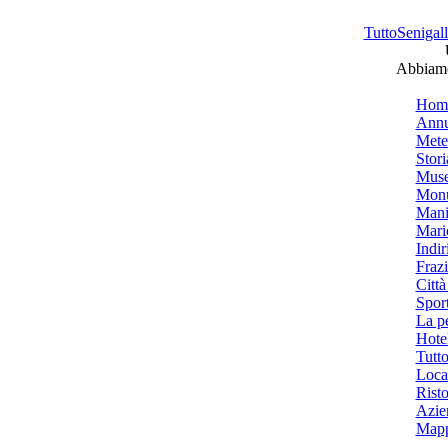
TuttoSenigalli
Abbiamo 
Hom
Annu
Mete
Stori
Muse
Monu
Mani
Mari
Indiri
Frazi
Città
Spor
La p
Hotel
Tutto
Local
Risto
Azien
Mapp