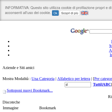
M
A
I
Aziende e Siti amici
Mostra Modalità :
Una Categoria
|
Alfabetico per lettera
|
[
Per categor
Tutti
]
A
B
C
Sottoponi nuovi Bookmark...
Ri
Discoteche
Immagine
Bookmark