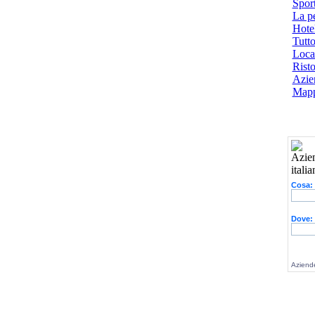
Spor
La p
Hotel
Tutto
Local
Risto
Azien
Mapp
Cosa:
Dove:
Aziende