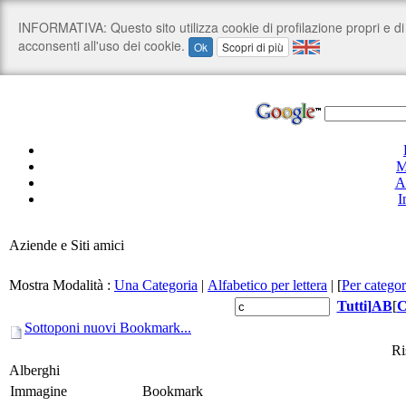
M
A
I
Aziende e Siti amici
Mostra Modalità :
Una Categoria
|
Alfabetico per lettera
|
[
Per categor
Tutti
]
A
B
[
Sottoponi nuovi Bookmark...
Ri
Alberghi
Immagine
Bookmark