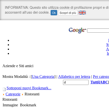
M
A
I
Aziende e Siti amici
Mostra Modalità :
[
Una Categoria
]
|
Alfabetico per lettera
|
Per catego
Tutti
]
A
B
C
Sottoponi nuovi Bookmark...
Categorie
Ristoranti
Ristoranti
Immagine
Bookmark