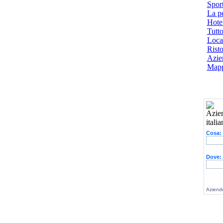
Spor
La p
Hotel
Tutto
Local
Risto
Azien
Mapp
Cosa:
Dove:
Aziende