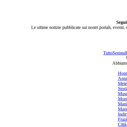
Segui
Le ultime notizie pubblicate sui nostri portali, eventi,
TuttoSenigalli
Abbiamo 
Hom
Annu
Mete
Stori
Muse
Monu
Mani
Mari
Indiri
Frazi
Città