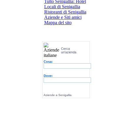
Tutto Senigallia: Hotel
Locali di Senigallia
Ristoranti di Senigallia
Aziende e Siti amici
Mappa del sito
Cerca
un'azienda
Cosa:
Dove:
Aziende a Senigallia