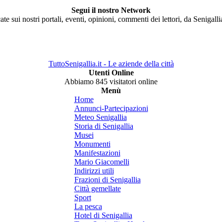
Segui il nostro Network
ate sui nostri portali, eventi, opinioni, commenti dei lettori, da Senigall
TuttoSenigallia.it - Le aziende della città
Utenti Online
Abbiamo 845 visitatori online
Menù
Home
Annunci-Partecipazioni
Meteo Senigallia
Storia di Senigallia
Musei
Monumenti
Manifestazioni
Mario Giacomelli
Indirizzi utili
Frazioni di Senigallia
Città gemellate
Sport
La pesca
Hotel di Senigallia