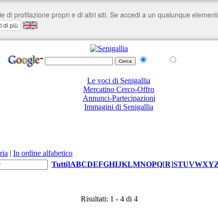
nel Web
su senigallia.org
Le voci di Senigallia
Mercatino Cerco-Offro
Annunci-Partecipazioni
Immagini di Senigallia
ria
|
In ordine alfabetico
Tutti
]
A
B
C
D
E
F
G
H
I
J
K
L
M
N
O
P
Q
[
R
]
S
T
U
V
W
X
Y
Risultati: 1 - 4 di 4