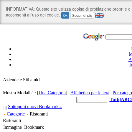
M
A
I
Aziende e Siti amici
Mostra Modalità :
[
Una Categoria
]
|
Alfabetico per lettera
|
Per catego
Tutti
]
A
B
C
Sottoponi nuovi Bookmark...
Categorie
Ristoranti
Ristoranti
Immagine
Bookmark