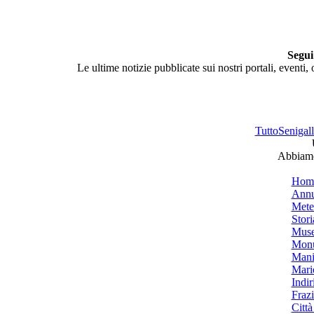
Segui
Le ultime notizie pubblicate sui nostri portali, eventi,
TuttoSenigalli
Abbiamo 
Hom
Annu
Mete
Stori
Muse
Monu
Mani
Mari
Indiri
Frazi
Città