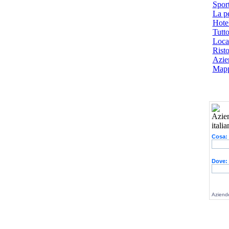
Spor
La p
Hotel
Tutto
Local
Risto
Azien
Mapp
Cosa:
Dove:
Aziende