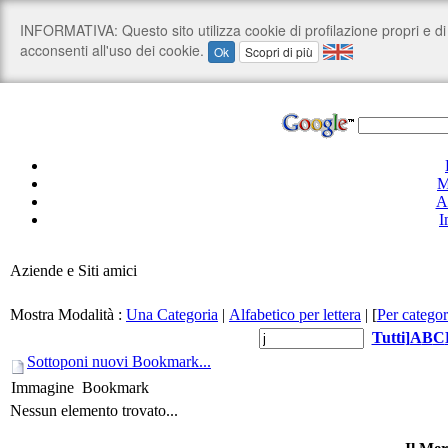
M
A
I
Aziende e Siti amici
Mostra Modalità :
Una Categoria
|
Alfabetico per lettera
|
[
Per categor
Tutti
]
A
B
C
Sottoponi nuovi Bookmark...
Immagine
Bookmark
Nessun elemento trovato...