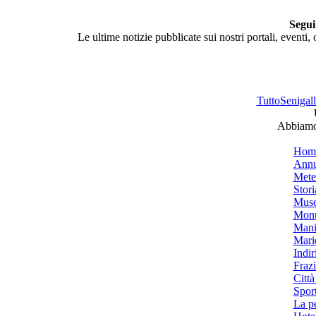
Segui
Le ultime notizie pubblicate sui nostri portali, eventi,
TuttoSenigalli
Abbiamo 
Hom
Annu
Mete
Stori
Muse
Monu
Mani
Mari
Indiri
Frazi
Città
Spor
La p