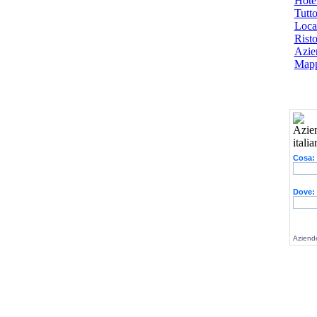
Hotel
Tutto
Local
Risto
Azien
Mapp
Cosa:
Dove:
Aziende