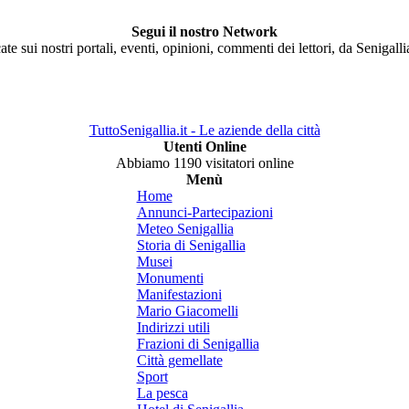
Segui il nostro Network
ate sui nostri portali, eventi, opinioni, commenti dei lettori, da Senigall
TuttoSenigallia.it - Le aziende della città
Utenti Online
Abbiamo 1190 visitatori online
Menù
Home
Annunci-Partecipazioni
Meteo Senigallia
Storia di Senigallia
Musei
Monumenti
Manifestazioni
Mario Giacomelli
Indirizzi utili
Frazioni di Senigallia
Città gemellate
Sport
La pesca