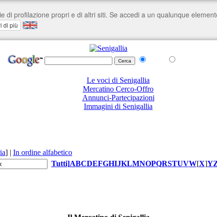
nel Web
su senigallia.org
Le voci di Senigallia
Mercatino Cerco-Offro
Annunci-Partecipazioni
Immagini di Senigallia
ia
]
|
In ordine alfabetico
Tutti
]
A
B
C
D
E
F
G
H
I
J
K
L
M
N
O
P
Q
R
S
T
U
V
W
[
X
]
Y