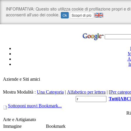
M
A
I
Aziende e Siti amici
Mostra Modalità :
Una Categoria
|
Alfabetico per lettera
|
[
Per categor
Tutti
]
A
B
C
Sottoponi nuovi Bookmark...
Ri
Arte e Artigianato
Immagine
Bookmark