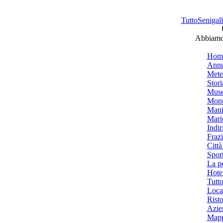
TuttoSenigalli
Abbiamo 
Hom
Annu
Mete
Stori
Muse
Monu
Mani
Mari
Indiri
Frazi
Città
Spor
La p
Hotel
Tutto
Local
Risto
Azien
Mapp