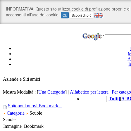
M
A
I
Aziende e Siti amici
Mostra Modalità :
[
Una Categoria
]
|
Alfabetico per lettera
|
Per catego
Tutti
]
[
A
]
B
Sottoponi nuovi Bookmark...
Categorie
Scuole
Scuole
Immagine
Bookmark