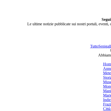
Segui
Le ultime notizie pubblicate sui nostri portali, eventi,
TuttoSenigalli
Abbiamo 
Hom
Annu
Mete
Stori
Muse
Monu
Mani
Mari
Indiri
Frazi
Città