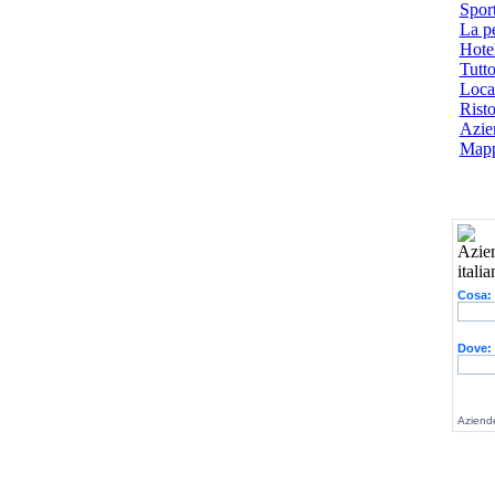
Spor
La p
Hotel
Tutto
Local
Risto
Azien
Mapp
Cosa:
Dove:
Aziende