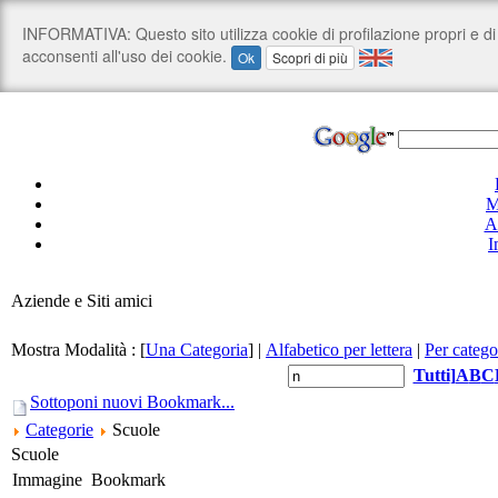
M
A
I
Aziende e Siti amici
Mostra Modalità :
[
Una Categoria
]
|
Alfabetico per lettera
|
Per catego
Tutti
]
A
B
C
Sottoponi nuovi Bookmark...
Categorie
Scuole
Scuole
Immagine
Bookmark