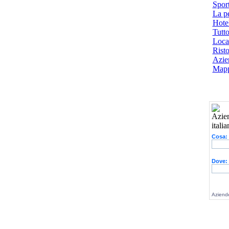
Spor
La p
Hotel
Tutto
Local
Risto
Azien
Mapp
Cosa:
Dove:
Aziende