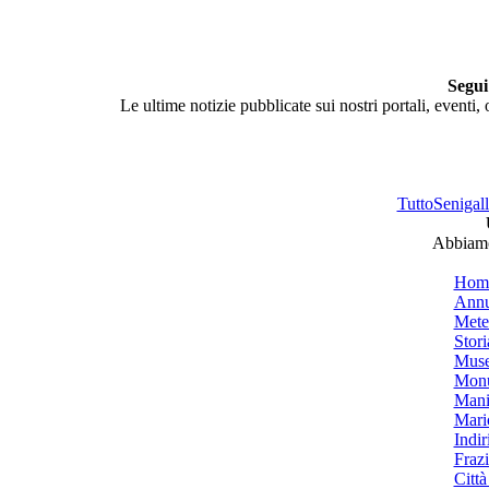
Segui
Le ultime notizie pubblicate sui nostri portali, eventi,
TuttoSenigalli
Abbiamo 
Hom
Annu
Mete
Stori
Muse
Monu
Mani
Mari
Indiri
Frazi
Città