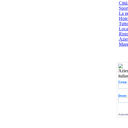
Città
Spor
La p
Hotel
Tutto
Local
Risto
Azien
Mapp
Cosa:
Dove:
Aziende