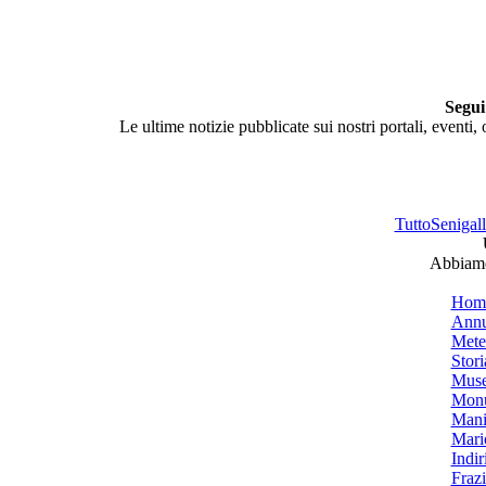
Segui
Le ultime notizie pubblicate sui nostri portali, eventi,
TuttoSenigalli
Abbiamo 
Hom
Annu
Mete
Stori
Muse
Monu
Mani
Mari
Indiri
Frazi