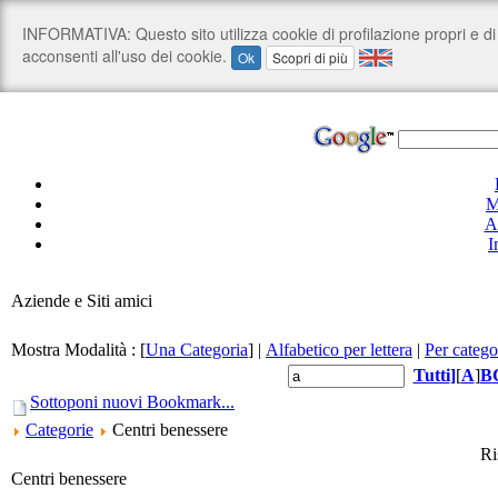
M
A
I
Aziende e Siti amici
Mostra Modalità :
[
Una Categoria
]
|
Alfabetico per lettera
|
Per catego
Tutti
]
[
A
]
B
Sottoponi nuovi Bookmark...
Categorie
Centri benessere
Ri
Centri benessere