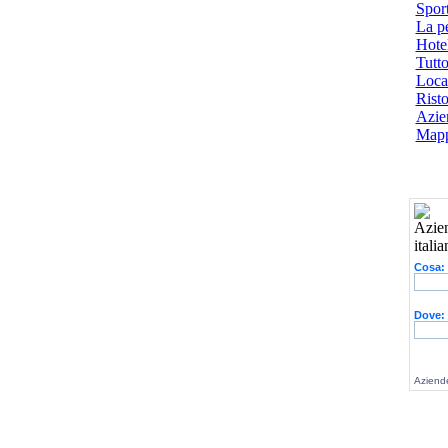
Spor
La p
Hotel
Tutto
Local
Risto
Azien
Mapp
Cosa:
Dove:
Aziende