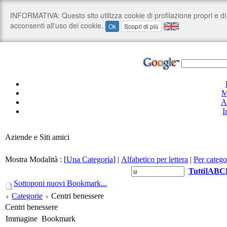
M
A
I
Aziende e Siti amici
Mostra Modalità :
[
Una Categoria
]
|
Alfabetico per lettera
|
Per catego
Tutti
]
A
B
C
Sottoponi nuovi Bookmark...
Categorie
Centri benessere
Centri benessere
Immagine
Bookmark