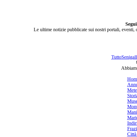
Segui
Le ultime notizie pubblicate sui nostri portali, eventi,
TuttoSenigalli
Abbiamo 
Hom
Annu
Mete
Stori
Muse
Monu
Mani
Mari
Indiri
Frazi
Città