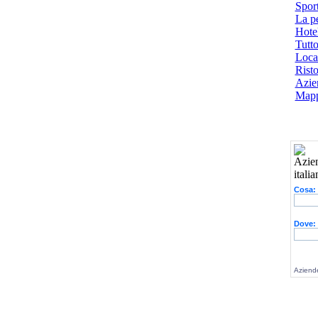
Spor
La p
Hotel
Tutto
Local
Risto
Azien
Mapp
Cosa:
Dove:
Aziende