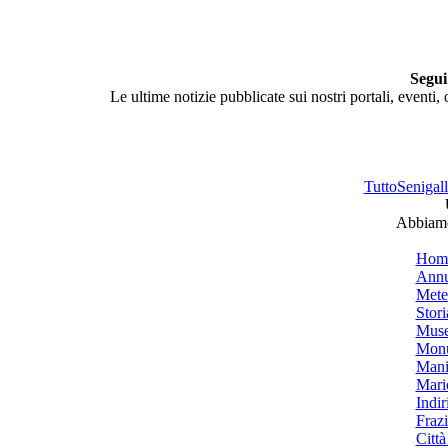
Segui
Le ultime notizie pubblicate sui nostri portali, eventi,
TuttoSenigalli
Abbiamo 
Hom
Annu
Mete
Stori
Muse
Monu
Mani
Mari
Indiri
Frazi
Città