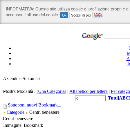
M
A
I
Aziende e Siti amici
Mostra Modalità :
[
Una Categoria
]
|
Alfabetico per lettera
|
Per catego
Tutti
]
A
B
C
Sottoponi nuovi Bookmark...
Categorie
Centri benessere
Centri benessere
Immagine
Bookmark