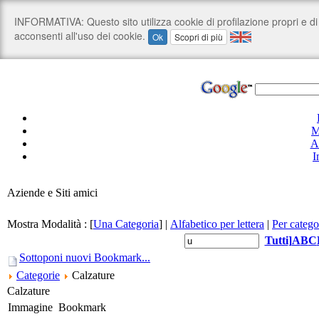
M
A
I
Aziende e Siti amici
Mostra Modalità :
[
Una Categoria
]
|
Alfabetico per lettera
|
Per catego
Tutti
]
A
B
C
Sottoponi nuovi Bookmark...
Categorie
Calzature
Calzature
Immagine
Bookmark