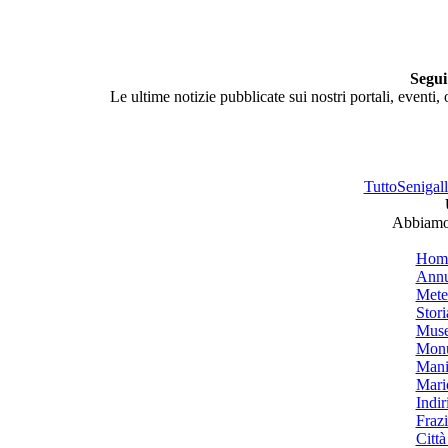
Segui
Le ultime notizie pubblicate sui nostri portali, eventi,
TuttoSenigalli
Abbiamo 
Hom
Annu
Mete
Stori
Muse
Monu
Mani
Mari
Indiri
Frazi
Città