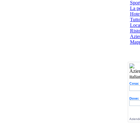
Spor
La p
Hotel
Tutto
Local
Risto
Azien
Mapp
Cosa:
Dove:
Aziende