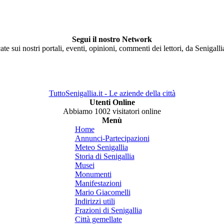
Segui il nostro Network
ate sui nostri portali, eventi, opinioni, commenti dei lettori, da Senigall
TuttoSenigallia.it - Le aziende della città
Utenti Online
Abbiamo 1002 visitatori online
Menù
Home
Annunci-Partecipazioni
Meteo Senigallia
Storia di Senigallia
Musei
Monumenti
Manifestazioni
Mario Giacomelli
Indirizzi utili
Frazioni di Senigallia
Città gemellate