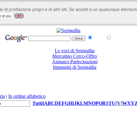
nel Web
su senigallia.org
Le voci di Senigallia
Mercatino Cerco-Offro
Annunci-Partecipazioni
Immagini di Senigallia
ria
|
In ordine alfabetico
Tutti
]
A
B
C
D
E
F
G
H
I
J
K
L
M
N
O
P
Q
R
S
T
U
[
V
]
W
X
Y