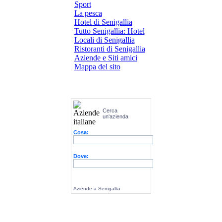
Sport
La pesca
Hotel di Senigallia
Tutto Senigallia: Hotel
Locali di Senigallia
Ristoranti di Senigallia
Aziende e Siti amici
Mappa del sito
Cerca
un'azienda
Cosa:
Dove:
Aziende a Senigallia