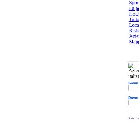
Spor
La p
Hotel
Tutto
Local
Risto
Azien
Mapp
Cosa:
Dove:
Aziende