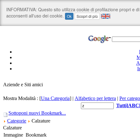
M
A
I
Aziende e Siti amici
Mostra Modalità :
[
Una Categoria
]
|
Alfabetico per lettera
|
Per catego
Tutti
]
A
B
C
Sottoponi nuovi Bookmark...
Categorie
Calzature
Calzature
Immagine
Bookmark