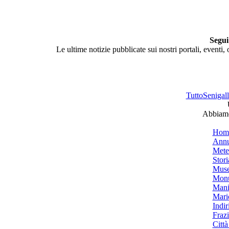
Segui
Le ultime notizie pubblicate sui nostri portali, eventi,
TuttoSenigalli
Abbiamo 
Hom
Annu
Mete
Stori
Muse
Monu
Mani
Mari
Indiri
Frazi
Città