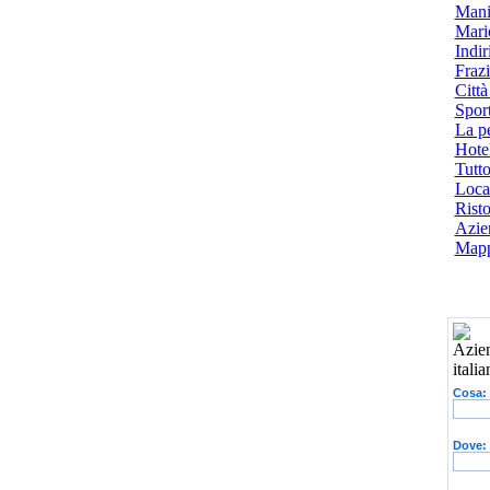
Mani
Mari
Indiri
Frazi
Città
Spor
La p
Hotel
Tutto
Local
Risto
Azien
Mapp
Cosa:
Dove: