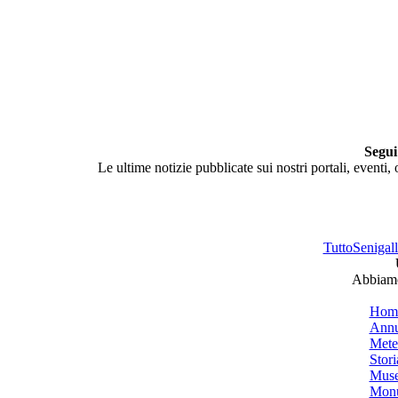
Segui
Le ultime notizie pubblicate sui nostri portali, eventi,
TuttoSenigalli
Abbiamo 
Hom
Annu
Mete
Stori
Muse
Monu