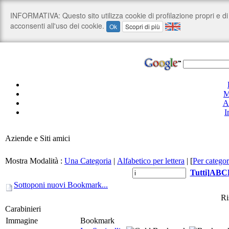
M
A
I
Aziende e Siti amici
Mostra Modalità :
Una Categoria
|
Alfabetico per lettera
|
[
Per categor
Tutti
]
A
B
C
Sottoponi nuovi Bookmark...
Ri
Carabinieri
Immagine
Bookmark