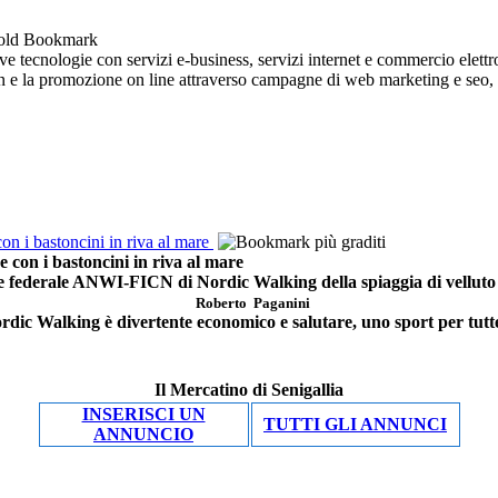
 tecnologie con servizi e-business, servizi internet e commercio elettro
ign e la promozione on line attraverso campagne di web marketing e seo, so
i bastoncini in riva al mare
n i bastoncini in riva al mare
re federale ANWI-FICN di Nordic Walking della spiaggia di velluto d
Roberto Paganini
ordic Walking è divertente economico e salutare, uno sport per tutte
Il Mercatino di Senigallia
INSERISCI UN
TUTTI GLI ANNUNCI
ANNUNCIO