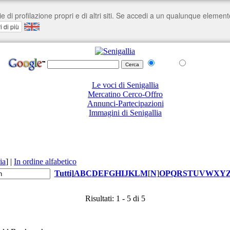
nel Web
su senigallia.org
Le voci di Senigallia
Mercatino Cerco-Offro
Annunci-Partecipazioni
Immagini di Senigallia
ia
]
|
In ordine alfabetico
Tutti
]
A
B
C
D
E
F
G
H
I
J
K
L
M
[
N
]
O
P
Q
R
S
T
U
V
W
X
Y
Risultati: 1 - 5 di 5