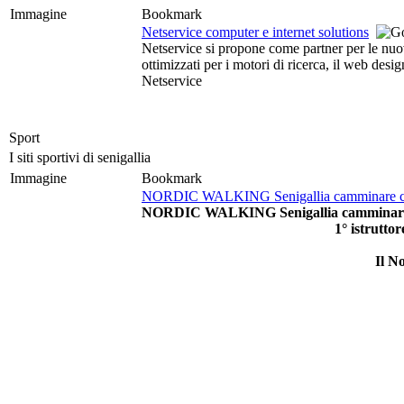
Immagine
Bookmark
Netservice computer e internet solutions
Netservice si propone come partner per le nuove
ottimizzati per i motori di ricerca, il web des
Netservice
Sport
I siti sportivi di senigallia
Immagine
Bookmark
NORDIC WALKING Senigallia camminare con 
NORDIC WALKING Senigallia camminare co
1° istrutto
Il N