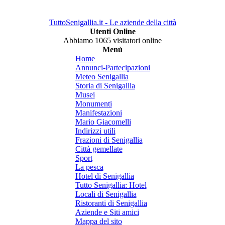
TuttoSenigallia.it - Le aziende della città
Utenti Online
Abbiamo 1065 visitatori online
Menù
Home
Annunci-Partecipazioni
Meteo Senigallia
Storia di Senigallia
Musei
Monumenti
Manifestazioni
Mario Giacomelli
Indirizzi utili
Frazioni di Senigallia
Città gemellate
Sport
La pesca
Hotel di Senigallia
Tutto Senigallia: Hotel
Locali di Senigallia
Ristoranti di Senigallia
Aziende e Siti amici
Mappa del sito