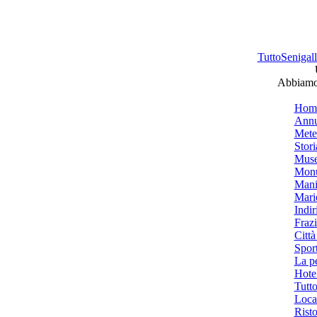
TuttoSenigalli
Abbiamo 
Hom
Annu
Mete
Stori
Muse
Monu
Mani
Mari
Indiri
Frazi
Città
Spor
La p
Hotel
Tutto
Local
Risto