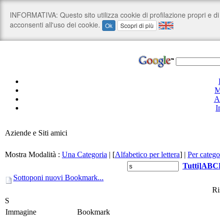
M
A
I
Aziende e Siti amici
Mostra Modalità :
Una Categoria
|
[
Alfabetico per lettera
]
|
Per catego
Tutti
]
A
B
C
Sottoponi nuovi Bookmark...
Ri
S
Immagine
Bookmark