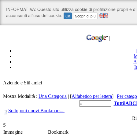
M
A
I
Aziende e Siti amici
Mostra Modalità :
Una Categoria
|
[
Alfabetico per lettera
]
|
Per catego
Tutti
]
A
B
C
Sottoponi nuovi Bookmark...
Ri
S
Immagine
Bookmark