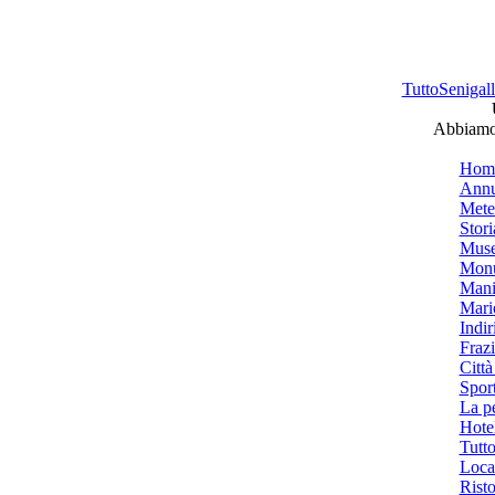
TuttoSenigalli
Abbiamo 
Hom
Annu
Mete
Stori
Muse
Monu
Mani
Mari
Indiri
Frazi
Città
Spor
La p
Hotel
Tutto
Local
Risto